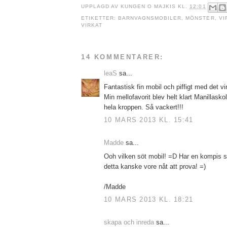
UPPLAGD AV
KUNGEN O MAJKIS
KL.
12:01
ETIKETTER:
BARNVAGNSMOBILER
,
MÖNSTER
,
VI
VIRKAT
14 KOMMENTARER:
leaS
sa...
Fantastisk fin mobil och piffigt med det v
Min mellofavorit blev helt klart Manillasko
hela kroppen. Så vackert!!!
10 MARS 2013 KL. 15:41
Madde
sa...
Ooh vilken söt mobil! =D Har en kompis so
detta kanske vore nåt att prova! =)
/Madde
10 MARS 2013 KL. 18:21
skapa och inreda
sa...