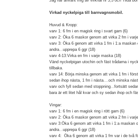
Jag har använt mig av virknål nr 3,5 och Tilda bo
Virkad nyckelpiga till barnvagnsmobil.
Huvud & Kropp:
varv 1: 6 fm i en magisk ring i svart garn (6)
varv 2: Öka 6 maskor genom att virka 2 fm i varj
varv 3: Öka 6 genom att virka 1 fm i 1:a maskan 
andra...upprepa 6 ggr (18)
varv 4-
13:Virka en fm i varje maska (18)
Vänd nyckelpigan utochin och fäst trådarna i nyc
tillbaka.
varv 14: Börja minska genom att virka 1 fm i för
sedan ihop nästa, 1 fm i nästa....och minska nästa
varv och fyll sedan med stoppning...fortsätt sedan
bara är ett litet hål kvar och sy sedan ihop och fä
Vingar:
varv 1: 6 fm i en magisk ring i rött garn (6)
varv 2: Öka 6 maskor genom att virka 2 fm i varj
varv 3:Öka 6 genom att virka 1 fm i 1:a maskan 
andra...upprepa 6 ggr (18)
varv 4: Öka 6 genom att virka 1 fm var i de två 