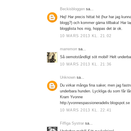
Beckisbloggen
sa...
Hej! Har precis hittat hit (hur har jag kunn
blogg?) och kommer gärna tillbaka! Har lagt
blogglista hos mig, hoppas det är ok.
10 MARS 2013 KL. 21:02
marremorr
sa...
Så oemotståndligt söt mobil! Helt underbar
10 MARS 2013 KL. 21:36
Unknown
sa...
Du virkar många fina saker, men jag fastn
underbara hunden. Lyckliga du som får lå
Kram Yvonne
http:/yvonnespassioneradeliv.blogspot.se
10 MARS 2013 KL. 22:41
Fiffiga Systrar
sa...