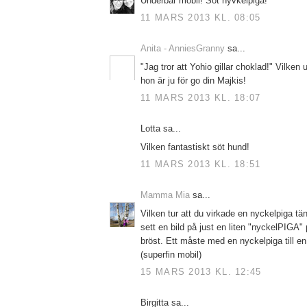
Underbar mobil! Söt nyvkelpiga!
11 MARS 2013 KL. 08:05
Anita - AnniesGranny
sa...
"Jag tror att Yohio gillar choklad!" Vilke
hon är ju för go din Majkis!
11 MARS 2013 KL. 18:07
Lotta sa...
Vilken fantastiskt söt hund!
11 MARS 2013 KL. 18:51
Mamma Mia
sa...
Vilken tur att du virkade en nyckelpiga tänk
sett en bild på just en liten "nyckelPIG
bröst. Ett måste med en nyckelpiga till en l
(superfin mobil)
15 MARS 2013 KL. 12:45
Birgitta sa...