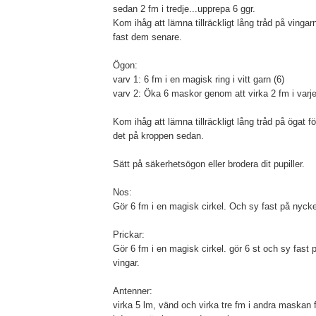
sedan 2 fm i tredje...upprepa 6 ggr.
Kom ihåg att lämna tillräckligt lång tråd på vingar
fast dem senare.
Ögon:
varv 1: 6 fm i en magisk ring i vitt garn (6)
varv 2: Öka 6 maskor genom att virka 2 fm i varj
Kom ihåg att lämna tillräckligt lång tråd på ögat f
det på kroppen sedan.
Sätt på säkerhetsögon eller brodera dit pupiller.
Nos:
Gör 6 fm i en magisk cirkel. Och sy fast på nyck
Prickar:
Gör 6 fm i en magisk cirkel. gör 6 st och sy fast
vingar.
Antenner:
virka 5 lm, vänd och virka tre fm i andra maskan 