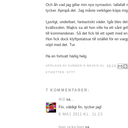
Och åh vad jag gillar min nya symaskin. Iallafall 
tycker. Apropå det. Jag måste verkligen köpa mig 
Ljuvligt, underbart, fantastiskt väder. Igår blev det 
kvällssolen. Majkis sa att hon ville ha ett sånt gr
till kommendoran. Så det fick bli ett spett med en 
Hon fick dock klyftpotatisar till istället för en va
nöjd med det. Tur.
Ha en fortsatt härlig helg.
UPPLAGD AV
KUNGEN O MAJKIS
KL.
09:29
ETIKETTER:
SYTT
7 KOMMENTARER:
4U2
sa...
Fin, väldigt fin, tycker jag!
8 MAJ 2011 KL. 11:23
bom sicka bom
sa...