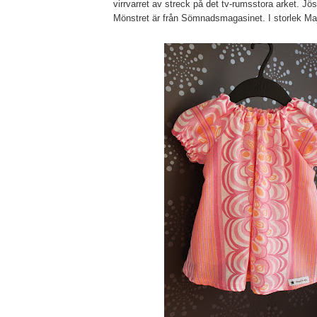
virrvarret av streck på det tv-rumsstora arket. Jö
Mönstret är från Sömnadsmagasinet. I storlek Maj