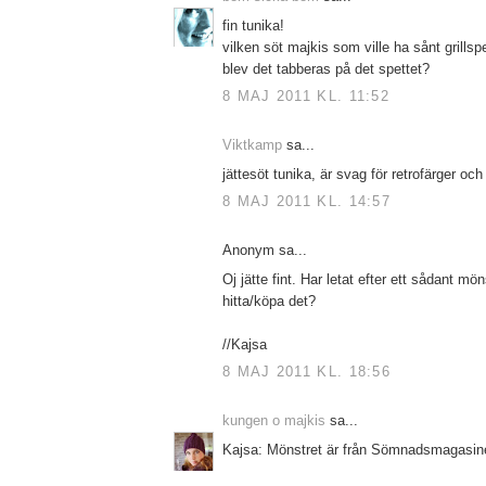
fin tunika!
vilken söt majkis som ville ha sånt grillspe
blev det tabberas på det spettet?
8 MAJ 2011 KL. 11:52
Viktkamp
sa...
jättesöt tunika, är svag för retrofärger oc
8 MAJ 2011 KL. 14:57
Anonym sa...
Oj jätte fint. Har letat efter ett sådant m
hitta/köpa det?
//Kajsa
8 MAJ 2011 KL. 18:56
kungen o majkis
sa...
Kajsa: Mönstret är från Sömnadsmagasine