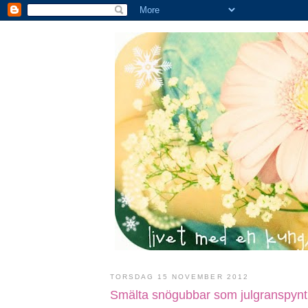
TORSDAG 15 NOVEMBER 2012
Smälta snögubbar som julgranspynt