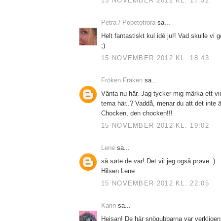
15 NOVEMBER 2012 KL. 17:52
Petra / Popetotrora
sa...
Helt fantastiskt kul idé ju!! Vad skulle vi 
;)
15 NOVEMBER 2012 KL. 18:43
Fröken Fräken
sa...
Vänta nu här. Jag tycker mig märka ett vin
tema här..? Vaddå, menar du att det inte 
Chocken, den chocken!!!
15 NOVEMBER 2012 KL. 19:02
Lene
sa...
så søte de var! Det vil jeg også prøve :)
Hilsen Lene
15 NOVEMBER 2012 KL. 22:05
Karin
sa...
Hejsan! De här snögubbarna var verkligen