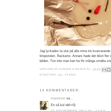
Jag lyckades ta slut på alla mina tre kvarvarande l
limpistolen. Rackarns. Annars hade det blivit fler 
bilden. Tror inte man kan ha för många smälta sn
UPPLAGD AV
KUNGEN O MAJKIS
KL.
14:52
ETIKETTER:
JUL
,
PYSSEL
14 KOMMENTARER:
marremorr
sa...
En så kul idé!=0)