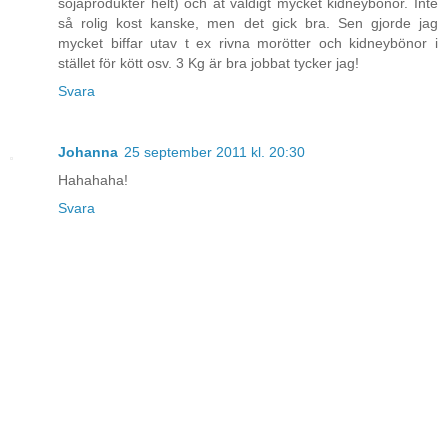
sojaprodukter helt) och åt väldigt mycket kidneybönor. Inte
så rolig kost kanske, men det gick bra. Sen gjorde jag
mycket biffar utav t ex rivna morötter och kidneybönor i
stället för kött osv. 3 Kg är bra jobbat tycker jag!
Svara
Johanna
25 september 2011 kl. 20:30
Hahahaha!
Svara